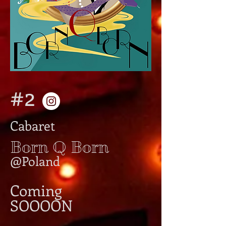
#2
Cabaret
Born Q Born
@Poland
Coming
SOOOON