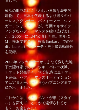
ました。
横浜の町並みにふさわしい素敵な歴史的
建物にて、日本を代表するより選りのバ
ーレスクダンサー、パフォーマー、シン
ガー、ジャズバンドが、毎回エキサイテ
ィングなパフォーマンスを繰り広げまし
た。2005年にはNY公演も開催。翌年に
は、横浜で有名な「横浜Bankart」での開
催。bankartでのパーティ史上最高動員数
を記録。
2008年マッカーサーがこよなく愛した地
下の隠れ家でのザッツキャバレー横浜、
チケット発売早々、10分以内に全チケッ
ト完売。パフォーマンスオーディション
では定員オーバーと言うハプニングまで
産み出しました。
これからは、そのイベントが形（スタイ
ル）を変えて、どこかで開催されるか
も？ お楽しみに♪