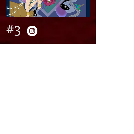
#3
Japan International
Burlesque Festival
since 2024
@JAPAN
Japan's first
Asia’s largest
International Burlesque
Competition & Showcase